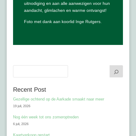
uitnodiging en aan alle aanwezigen voor hun
aandacht, glimlachen en warme ontvangst!
Foto met dank aan koorlid Inge Rutgers.
Recent Post
Gezellige ochtend op de Aarkade smaakt naar meer
19 juli, 2026
Nog één week tot ons zomeroptreden
6 juli, 2026
Kaartverkoop gestart